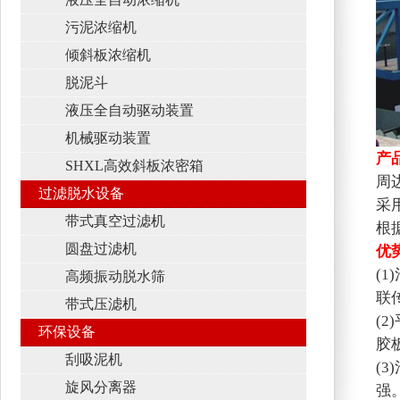
污泥浓缩机
倾斜板浓缩机
脱泥斗
液压全自动驱动装置
机械驱动装置
产
SHXL高效斜板浓密箱
周
过滤脱水设备
采
带式真空过滤机
根
圆盘过滤机
优
(
高频振动脱水筛
联
带式压滤机
(
环保设备
胶
刮吸泥机
(
旋风分离器
强